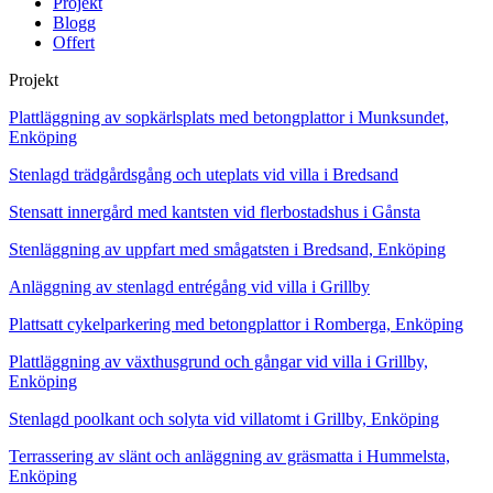
Projekt
Blogg
Offert
Projekt
Plattläggning av sopkärlsplats med betongplattor i Munksundet,
Enköping
Stenlagd trädgårdsgång och uteplats vid villa i Bredsand
Stensatt innergård med kantsten vid flerbostadshus i Gånsta
Stenläggning av uppfart med smågatsten i Bredsand, Enköping
Anläggning av stenlagd entrégång vid villa i Grillby
Plattsatt cykelparkering med betongplattor i Romberga, Enköping
Plattläggning av växthusgrund och gångar vid villa i Grillby,
Enköping
Stenlagd poolkant och solyta vid villatomt i Grillby, Enköping
Terrassering av slänt och anläggning av gräsmatta i Hummelsta,
Enköping