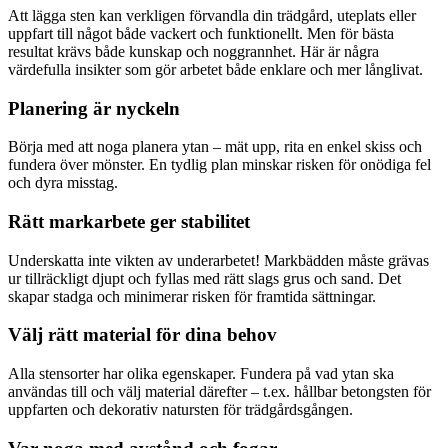
Att lägga sten kan verkligen förvandla din trädgård, uteplats eller
uppfart till något både vackert och funktionellt. Men för bästa
resultat krävs både kunskap och noggrannhet. Här är några
värdefulla insikter som gör arbetet både enklare och mer långlivat.
Planering är nyckeln
Börja med att noga planera ytan – mät upp, rita en enkel skiss och
fundera över mönster. En tydlig plan minskar risken för onödiga fel
och dyra misstag.
Rätt markarbete ger stabilitet
Underskatta inte vikten av underarbetet! Markbädden måste grävas
ur tillräckligt djupt och fyllas med rätt slags grus och sand. Det
skapar stadga och minimerar risken för framtida sättningar.
Välj rätt material för dina behov
Alla stensorter har olika egenskaper. Fundera på vad ytan ska
användas till och välj material därefter – t.ex. hållbar betongsten för
uppfarten och dekorativ natursten för trädgårdsgången.