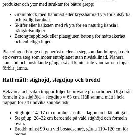
produkter och ytor med struktur för bättre grepp:
Granitblock med flammad eller krysshamrad yta för slitstyrka
och tydlig karaktär.
Skiffer eller kalksten med rå yta för en naturlig känsla i
trädgårdsmiljöer.
Betongtrappblock eller platsgjuten betong för måttsäkerhet
och enhetliga linjer.
Placeringen bör ge ett generöst nedersta steg som landningsyta och
ett översta steg som möter entréplanet utan nivåskillnad. Planera
kantstöd och anslutande gångar så att kanter inte vandrar och fogar
förblir jämna.
Rätt mått: stighöjd, stegdjup och bredd
Bekväma och säkra trappor följer beprövade proportioner. Utgå från
formeln 2 x stighöjd + stegdjup ≈ 63 cm. Håll samma mått i hela
trappan för att undvika snubbelrisk.
Stighöjd: 14–17 cm utomhus är oftast lagom och lätt att gå i.
Stegdjup: 28–32 cm beroende på vald stighöjd och formeln
ovan.
Bredd: minst 90 cm vid bostadsentré, gärna 110–120 cm för
möten.