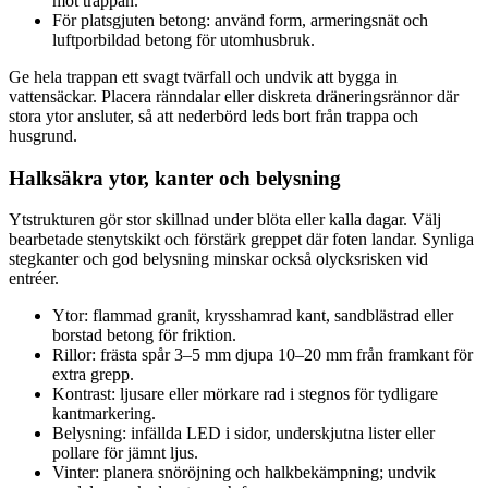
mot trappan.
För platsgjuten betong: använd form, armeringsnät och
luftporbildad betong för utomhusbruk.
Ge hela trappan ett svagt tvärfall och undvik att bygga in
vattensäckar. Placera ränndalar eller diskreta dräneringsrännor där
stora ytor ansluter, så att nederbörd leds bort från trappa och
husgrund.
Halksäkra ytor, kanter och belysning
Ytstrukturen gör stor skillnad under blöta eller kalla dagar. Välj
bearbetade stenytskikt och förstärk greppet där foten landar. Synliga
stegkanter och god belysning minskar också olycksrisken vid
entréer.
Ytor: flammad granit, krysshamrad kant, sandblästrad eller
borstad betong för friktion.
Rillor: frästa spår 3–5 mm djupa 10–20 mm från framkant för
extra grepp.
Kontrast: ljusare eller mörkare rad i stegnos för tydligare
kantmarkering.
Belysning: infällda LED i sidor, underskjutna lister eller
pollare för jämnt ljus.
Vinter: planera snöröjning och halkbekämpning; undvik