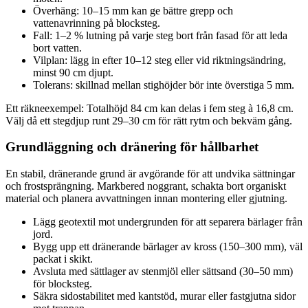
Överhäng: 10–15 mm kan ge bättre grepp och
vattenavrinning på blocksteg.
Fall: 1–2 % lutning på varje steg bort från fasad för att leda
bort vatten.
Vilplan: lägg in efter 10–12 steg eller vid riktningsändring,
minst 90 cm djupt.
Tolerans: skillnad mellan stighöjder bör inte överstiga 5 mm.
Ett räkneexempel: Totalhöjd 84 cm kan delas i fem steg à 16,8 cm.
Välj då ett stegdjup runt 29–30 cm för rätt rytm och bekväm gång.
Grundläggning och dränering för hållbarhet
En stabil, dränerande grund är avgörande för att undvika sättningar
och frostsprängning. Markbered noggrant, schakta bort organiskt
material och planera avvattningen innan montering eller gjutning.
Lägg geotextil mot undergrunden för att separera bärlager från
jord.
Bygg upp ett dränerande bärlager av kross (150–300 mm), väl
packat i skikt.
Avsluta med sättlager av stenmjöl eller sättsand (30–50 mm)
för blocksteg.
Säkra sidostabilitet med kantstöd, murar eller fastgjutna sidor