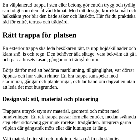
En välplanerad trappa i sten eller betong gör entrén trygg och tydlig,
samtidigt som den tål vårt klimat. Med rätt design, korrekta mått och
halksäkra ytor blir den både säker och lättskött. Här får du praktiska
råd för entré, terrass och trädgård.
Rätt trappa för platsen
En exteriör trappa ska leda besökaren rätt, ta upp höjdskillnader och
klara snö, is och regn. Den behöver tåla slitage, vara bekväm att gå i
och passa husets fasad, gångar och trädgårdsrum.
Börja därför med att bedöma marklutning, tillgänglighet, var dörrar
öppnas och hur vatten rinner. En bra trappa samspelar med
stödmurar, gångar och planteringar, och tar hand om dagvatten utan
att leda det mot husgrunden.
Designval: stil, material och placering
Trappans uttryck styrs av material, geometri och mötet med
omgivningen. En rak trappa passar formella entréer, medan svängda
steg eller sidosväng ger mjuk rörelse i trädgården. Integrera gärna
vilplan där gångstråk möts eller där lutningen är lång.
Välj material efter stil och funktion. Satsa på frostbeständiga