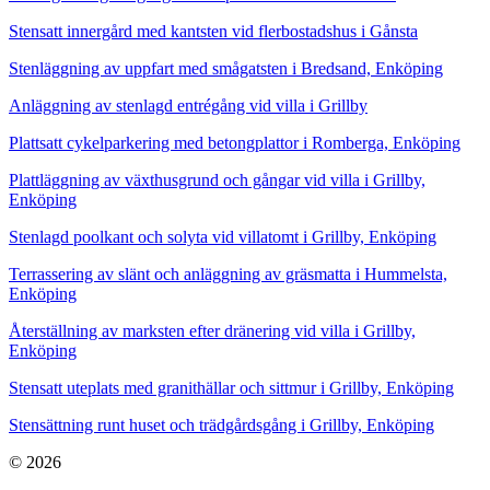
Stensatt innergård med kantsten vid flerbostadshus i Gånsta
Stenläggning av uppfart med smågatsten i Bredsand, Enköping
Anläggning av stenlagd entrégång vid villa i Grillby
Plattsatt cykelparkering med betongplattor i Romberga, Enköping
Plattläggning av växthusgrund och gångar vid villa i Grillby,
Enköping
Stenlagd poolkant och solyta vid villatomt i Grillby, Enköping
Terrassering av slänt och anläggning av gräsmatta i Hummelsta,
Enköping
Återställning av marksten efter dränering vid villa i Grillby,
Enköping
Stensatt uteplats med granithällar och sittmur i Grillby, Enköping
Stensättning runt huset och trädgårdsgång i Grillby, Enköping
© 2026