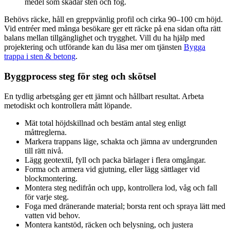
medel som skadar sten och fog.
Behövs räcke, håll en greppvänlig profil och cirka 90–100 cm höjd.
Vid entréer med många besökare ger ett räcke på ena sidan ofta rätt
balans mellan tillgänglighet och trygghet. Vill du ha hjälp med
projektering och utförande kan du läsa mer om tjänsten
Bygga
trappa i sten & betong
.
Byggprocess steg för steg och skötsel
En tydlig arbetsgång ger ett jämnt och hållbart resultat. Arbeta
metodiskt och kontrollera mått löpande.
Mät total höjdskillnad och bestäm antal steg enligt
måttreglerna.
Markera trappans läge, schakta och jämna av undergrunden
till rätt nivå.
Lägg geotextil, fyll och packa bärlager i flera omgångar.
Forma och armera vid gjutning, eller lägg sättlager vid
blockmontering.
Montera steg nedifrån och upp, kontrollera lod, våg och fall
för varje steg.
Foga med dränerande material; borsta rent och spraya lätt med
vatten vid behov.
Montera kantstöd, räcken och belysning, och justera