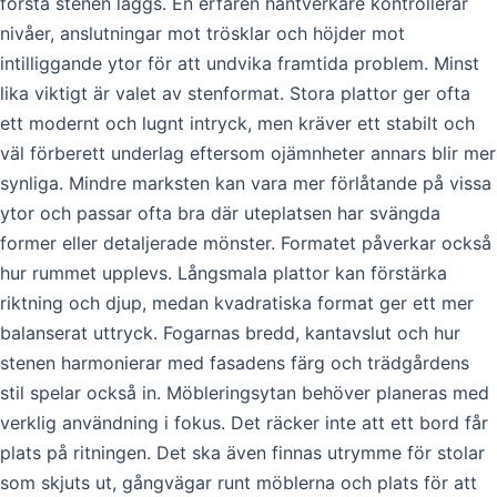
första stenen läggs. En erfaren hantverkare kontrollerar
nivåer, anslutningar mot trösklar och höjder mot
intilliggande ytor för att undvika framtida problem. Minst
lika viktigt är valet av stenformat. Stora plattor ger ofta
ett modernt och lugnt intryck, men kräver ett stabilt och
väl förberett underlag eftersom ojämnheter annars blir mer
synliga. Mindre marksten kan vara mer förlåtande på vissa
ytor och passar ofta bra där uteplatsen har svängda
former eller detaljerade mönster. Formatet påverkar också
hur rummet upplevs. Långsmala plattor kan förstärka
riktning och djup, medan kvadratiska format ger ett mer
balanserat uttryck. Fogarnas bredd, kantavslut och hur
stenen harmonierar med fasadens färg och trädgårdens
stil spelar också in. Möbleringsytan behöver planeras med
verklig användning i fokus. Det räcker inte att ett bord får
plats på ritningen. Det ska även finnas utrymme för stolar
som skjuts ut, gångvägar runt möblerna och plats för att