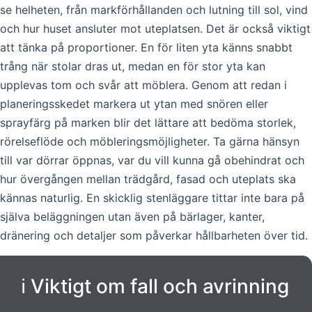
se helheten, från markförhållanden och lutning till sol, vind
och hur huset ansluter mot uteplatsen. Det är också viktigt
att tänka på proportioner. En för liten yta känns snabbt
trång när stolar dras ut, medan en för stor yta kan
upplevas tom och svår att möblera. Genom att redan i
planeringsskedet markera ut ytan med snören eller
sprayfärg på marken blir det lättare att bedöma storlek,
rörelseflöde och möbleringsmöjligheter. Ta gärna hänsyn
till var dörrar öppnas, var du vill kunna gå obehindrat och
hur övergången mellan trädgård, fasad och uteplats ska
kännas naturlig. En skicklig stenläggare tittar inte bara på
själva beläggningen utan även på bärlager, kanter,
dränering och detaljer som påverkar hållbarheten över tid.
ℹ️ Viktigt om fall och avrinning