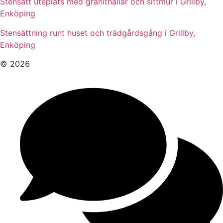
Stensatt uteplats med granithällar och sittmur i Grillby,
Enköping
Stensättning runt huset och trädgårdsgång i Grillby,
Enköping
© 2026