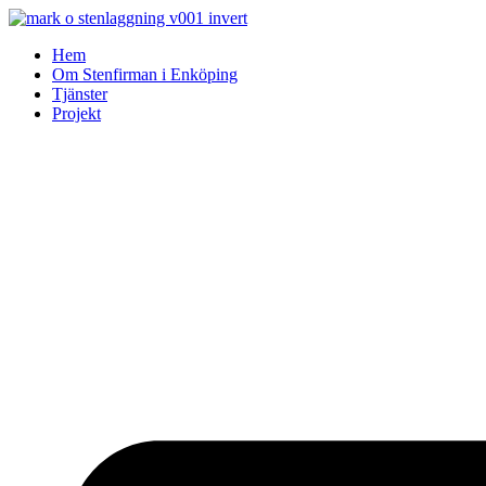
Skip
to
Hem
content
Om Stenfirman i Enköping
Tjänster
Projekt