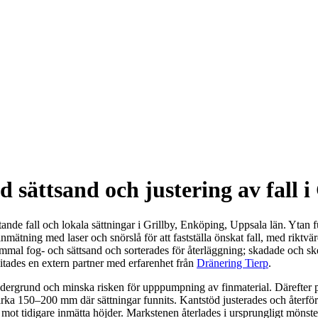
sättsand och justering av fall i
ande fall och lokala sättningar i Grillby, Enköping, Uppsala län. Ytan
inmätning med laser och snörslå för att fastställa önskat fall, med riktvär
ammal fog- och sättsand och sorterades för återläggning; skadade och ske
tades en extern partner med erfarenhet från
Dränering Tierp
.
dergrund och minska risken för upppumpning av finmaterial. Därefter p
 cirka 150–200 mm där sättningar funnits. Kantstöd justerades och återfö
ot tidigare inmätta höjder. Markstenen återlades i ursprungligt mönste