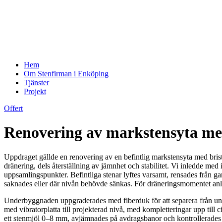
Hem
Om Stenfirman i Enköping
Tjänster
Projekt
Offert
Renovering av markstensyta med 
Uppdraget gällde en renovering av en befintlig markstensyta med brist
dränering, dels återställning av jämnhet och stabilitet. Vi inledde med 
uppsamlingspunkter. Befintliga stenar lyftes varsamt, rensades från g
saknades eller där nivån behövde sänkas. För dräneringsmomentet anli
Underbyggnaden uppgraderades med fiberduk för att separera från un
med vibratorplatta till projekterad nivå, med kompletteringar upp till
ett stenmjöl 0–8 mm, avjämnades på avdragsbanor och kontrollerades m