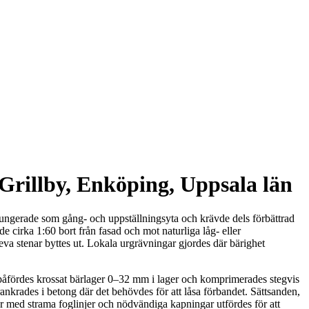
 Grillby, Enköping, Uppsala län
 fungerade som gång- och uppställningsyta och krävde dels förbättrad
de cirka 1:60 bort från fasad och mot naturliga låg- eller
va stenar byttes ut. Lokala urgrävningar gjordes där bärighet
åfördes krossat bärlager 0–32 mm i lager och komprimerades stegvis
rankrades i betong där det behövdes för att låsa förbandet. Sättsanden,
r med strama foglinjer och nödvändiga kapningar utfördes för att