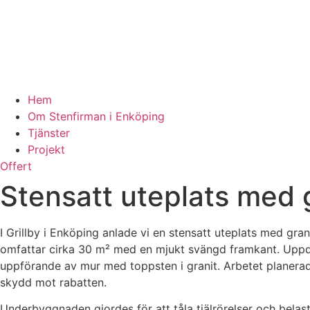
Hem
Om Stenfirman i Enköping
Tjänster
Projekt
Offert
Stensatt uteplats med g
I Grillby i Enköping anlade vi en stensatt uteplats med gr
omfattar cirka 30 m² med en mjukt svängd framkant. Uppdr
uppförande av mur med toppsten i granit. Arbetet planerades
skydd mot rabatten.
Underbyggnaden gjordes för att tåla tjälrörelser och belast