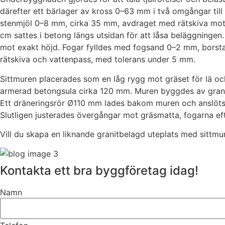
därefter ett bärlager av kross 0–63 mm i två omgångar till
stenmjöl 0–8 mm, cirka 35 mm, avdraget med rätskiva mot s
cm sattes i betong längs utsidan för att låsa beläggni
mot exakt höjd. Fogar fylldes med fogsand 0–2 mm, borstad
rätskiva och vattenpass, med tolerans under 5 mm.
Sittmuren placerades som en låg rygg mot gräset för lä oc
armerad betongsula cirka 120 mm. Muren byggdes av granit
Ett dräneringsrör Ø110 mm lades bakom muren och anslöts til
Slutligen justerades övergångar mot gräsmatta, fogarna efte
Vill du skapa en liknande granitbelagd uteplats med sittmur 
Kontakta ett bra byggföretag idag!
Namn