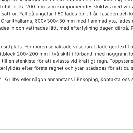
 totalt cirka 200 mm som komprimerades skiktvis med vibrat
ättrör. Fall på ungefär 1:60 lades bort från fasaden och 
ngen. Granithällarna, 600x300x30 mm med flammad yta, la
es in och vattnades lätt, med efterfyllning dagen därpå. 
h sittplats. För muren schaktade vi separat, lade geotext
block 200×200 mm i två skift i förband, med noggrann lod
l en stenkista för att avlasta vid kraftigt regn. Toppstene
rfylldes efter första regnet och ytan städades för att du s
i Grillby eller någon annanstans i Enköping, kontakta oss så