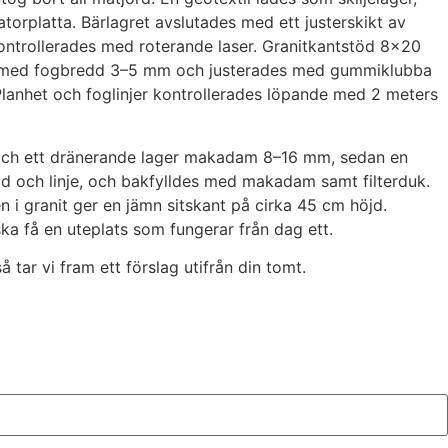
orplatta. Bärlagret avslutades med ett justerskikt av
kontrollerades med roterande laser. Granitkantstöd 8×20
des med fogbredd 3–5 mm och justerades med gummiklubba
Planhet och foglinjer kontrollerades löpande med 2 meters
il och ett dränerande lager makadam 8–16 mm, sedan en
 och linje, och bakfylldes med makadam samt filterduk.
n i granit ger en jämn sitskant på cirka 45 cm höjd.
ka få en uteplats som fungerar från dag ett.
 tar vi fram ett förslag utifrån din tomt.