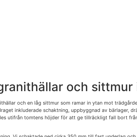
ranithällar och sittmur 
anithällar och en låg sittmur som ramar in ytan mot trädgår
aget inkluderade schaktning, uppbyggnad av bärlager, drän
 utifrån tomtens höjder för att ge tillräckligt fall bort fr
ning. Vi schaktade ned cirka 350 mm till fast underlag och t