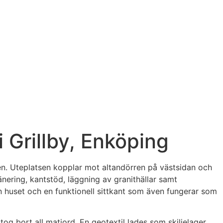
i Grillby, Enköping
den. Uteplatsen kopplar mot altandörren på västsidan och
ering, kantstöd, läggning av granithällar samt
ån huset och en funktionell sittkant som även fungerar som
og bort all matjord. En geotextil lades som skiljelager,