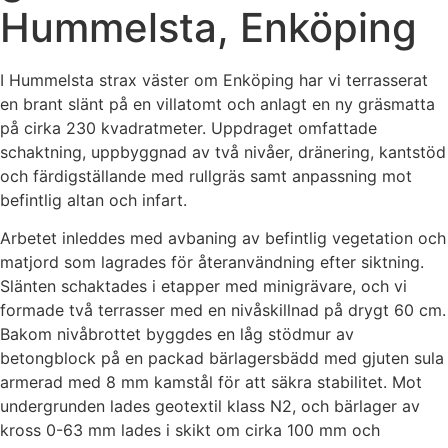
Hummelsta, Enköping
I Hummelsta strax väster om Enköping har vi terrasserat
en brant slänt på en villatomt och anlagt en ny gräsmatta
på cirka 230 kvadratmeter. Uppdraget omfattade
schaktning, uppbyggnad av två nivåer, dränering, kantstöd
och färdigställande med rullgräs samt anpassning mot
befintlig altan och infart.
Arbetet inleddes med avbaning av befintlig vegetation och
matjord som lagrades för återanvändning efter siktning.
Slänten schaktades i etapper med minigrävare, och vi
formade två terrasser med en nivåskillnad på drygt 60 cm.
Bakom nivåbrottet byggdes en låg stödmur av
betongblock på en packad bärlagersbädd med gjuten sula
armerad med 8 mm kamstål för att säkra stabilitet. Mot
undergrunden lades geotextil klass N2, och bärlager av
kross 0-63 mm lades i skikt om cirka 100 mm och