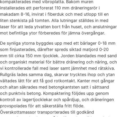
kompakterades med vibroplatta. Bakom muren
installerades ett perforerat 110 mm dräneringsrör i
makadam 8-16, invirat i fiberduk och med utlopp till en
liten stenkista på tomten. Alla lutningar ställdes in med
laser för att leda ytvatten bort från huset, och anslutningar
mot befintliga ytor förberedes för jämna övergångar.
De synliga ytorna byggdes upp med ett bärlager 0-18 mm
som finjusterades, därefter spreds siktad matjord 0-20
mm till cirka 150 mm tjocklek. Jorden blandades med sand
och organiskt material för bättre dränering och näring, och
vi kontrollerade fall med laser samt jämnhet med rätskiva.
Rullgräs lades samma dag, skarvar trycktes ihop och ytan
vältades lätt för att få god rotkontakt. Kanter mot gångar
och altan säkrades med betongkantsten satt i sättsand
och punktvis betong. Kompaktering följdes upp genom
kontroll av lagertjocklekar och spårdjup, och dräneringen
provspolades för att säkerställa fritt flöde.
Överskottsmassor transporterades till godkänd